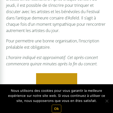
jeudi, il est possible de s’inscrire pour trinquer et
discuter avec les artistes et les bénévoles du Festival
dans l’antique demeure corsaire d’Asfeld. Il s’agit à
chaque fois d’un moment sympathique pour rencontrer
autrement les artistes du jour.
Pour permettre une bonne organisation, l’inscription
préalable est obligatoire.
L’horaire indiqué est approximatif. Cet après-concert
commencera quinze minutes après la fin du concert.
Tarif unique : 5€
Nous utilisons des cookies pour vous garantir la meilleure
expérience sur notre site web. Si vous continuez à utiliser ce
site, nous supposerons que vous en êtes satisfait.
(*) Sur présentation d'un justificatif.
Ok