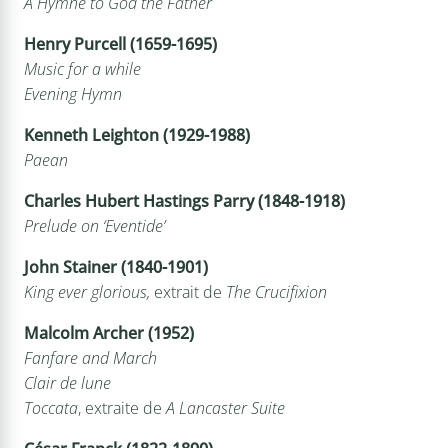
A Hymne to God the Father
Henry Purcell (1659-1695)
Music for a while
Evening Hymn
Kenneth Leighton (1929-1988)
Paean
Charles Hubert Hastings Parry (1848-1918)
Prelude on ‘Eventide’
John Stainer (1840-1901)
King ever glorious,
extrait de
The Crucifixion
Malcolm Archer (1952)
Fanfare and March
Clair de lune
Toccata
, extraite de
A Lancaster Suite