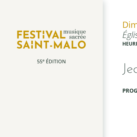
Dim
Musique Sacrée
Égli
HEUR
e
55
ÉDITION
Je
PRO