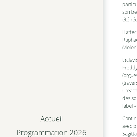
partic
son be
été ré
Il affe
Raphaë
(violon
t (cla
Freddy
(orgues
(traver
Creac’h
des so
label 
Accueil
Contin
avec p
Programmation 2026
Sagitta