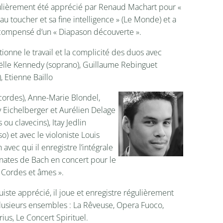
ulièrement été apprécié par Renaud Machart pour «
au toucher et sa fine intelligence » (Le Monde) et a
compensé d’un « Diapason découverte ».
ctionne le travail et la complicité des duos avec
lle Kennedy (soprano), Guillaume Rebinguet
), Etienne Baillo
vicordes), Anne-Marie Blondel,
 Eichelberger et Aurélien Delage
 ou clavecins), Itay Jedlin
so) et avec le violoniste Louis
 avec qui il enregistre l’intégrale
nates de Bach en concert pour le
« Cordes et âmes ».
uiste apprécié, il joue et enregistre régulièrement
lusieurs ensembles : La Rêveuse, Opera Fuoco,
rius, Le Concert Spirituel.