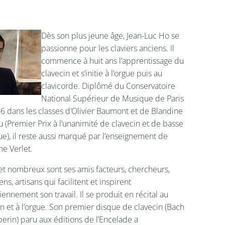
Dès son plus jeune âge, Jean-Luc Ho se
passionne pour les claviers anciens. Il
commence à huit ans l’apprentissage du
clavecin et s’initie à l’orgue puis au
clavicorde. Diplômé du Conservatoire
National Supérieur de Musique de Paris
6 dans les classes d’Olivier Baumont et de Blandine
 (Premier Prix à l’unanimité de clavecin et de basse
ue), il reste aussi marqué par l’enseignement de
ne Verlet.
et nombreux sont ses amis facteurs, chercheurs,
ns, artisans qui facilitent et inspirent
ennement son travail. Il se produit en récital au
in et à l’orgue. Son premier disque de clavecin (Bach
erin) paru aux éditions de l’Encelade a