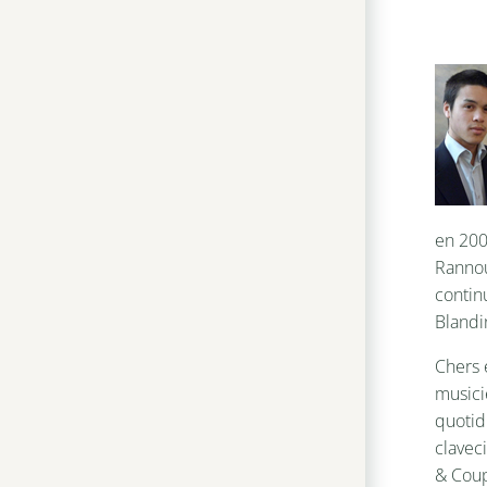
en 200
Rannou
contin
Blandi
Chers 
musicie
quotidi
clavec
& Coup