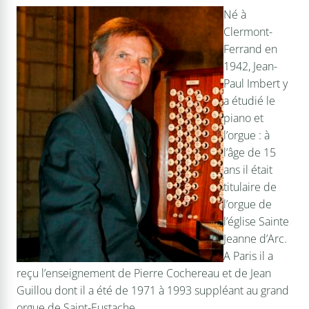
Né à
Clermont-
Ferrand en
1942, Jean-
Paul Imbert y
a étudié le
piano et
l’orgue : à
l’âge de 15
ans il était
titulaire de
l’orgue de
l’église Sainte
Jeanne d’Arc.
A Paris il a
reçu l’enseignement de Pierre Cochereau et de Jean
Guillou dont il a été de 1971 à 1993 suppléant au grand
orgue de Saint-Eustache.