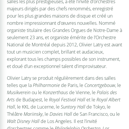
salles les plus prestigieuses, a été l’invité d’orchestres
majeurs dirigés par des chefs renommés, enregistré
pour les plus grandes maisons de disque et créé un
nombre impressionnant d’œuvres nouvelles. Nommé
organiste titulaire des Grandes Orgues de Notre-Dame à
seulement 23 ans, et organiste émérite de l’Orchestre
National de Montréal depuis 2012, Olivier Latry est avant
tout un musicien complet, brillant et audacieux,
explorant tous les champs possibles de son instrument,
et doué d’un exceptionnel talent d’improvisateur.
Olivier Latry se produit régulièrement dans des salles
telles que la
Philharmonie
de Paris, le
Concertgebouw
, le
Musikverein
ou le
Konzerthaus
de Vienne, le
Palais des
Arts
de Budapest, le
Royal Festival Hall
et le
Royal Albert
Hall
, le KKL de Lucerne, le
Suntory Hall
de Tokyo, le
Théâtre
Mariinsky
, le
Davies Hall
de San Francisco, ou le
Walt Disney Hall
de Los Angeles. Il est l’invité
d’orchestres comme le
Philadelphia Orchestra
,
Los