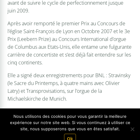
avant de suivre le cycle de perfectionnement jusque
juin 2009.
Après avoir remporté le premier Prix au Concours de
l’église Saint-François de Lyon en Octobre 2007 et le 3e
Prix (Leebern Prize) au Concours International d’orgue
de Columbus aux Etats-Unis, elle entame une fulgurante
carrière de concertiste et s’est déjà fait entendre sur les
cinq continents.
Elle a signé deux enregistrements pour BNL : Stravinsky
(le Sacre du Printemps, à quatre mains avec Olivier
Latry) et Transprovisations, sur l’orgue de la
Michaelskirche de Munich.
Nous utilisons des cookies pour vous garantir la meilleure
expérience sur notre site web. Si vous continuez à utiliser ce
site, nous supposerons que vous en êtes satisfait.
(*) Sur présentation d'un justificatif.
Ok