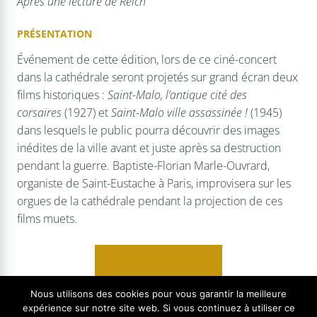
Après une lecture de Reich
PRÉSENTATION
Événement de cette édition, lors de ce ciné-concert
dans la cathédrale seront projetés sur grand écran deux
films historiques :
Saint-Malo, l’antique cité des
corsaires
(1927) et
Saint-Malo ville assassinée !
(1945)
dans lesquels le public pourra découvrir des images
inédites de la ville avant et juste après sa destruction
pendant la guerre. Baptiste-Florian Marle-Ouvrard,
organiste de Saint-Eustache à Paris, improvisera sur les
orgues de la cathédrale pendant la projection de ces
films muets.
Tarifs : 5€/10€/15€
Nous utilisons des cookies pour vous garantir la meilleure
expérience sur notre site web. Si vous continuez à utiliser ce