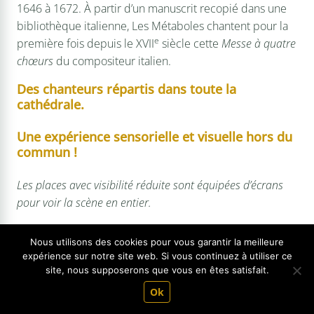
1646 à 1672. À partir d’un manuscrit recopié dans une
bibliothèque italienne, Les Métaboles chantent pour la
e
première fois depuis le XVII
siècle cette
Messe à quatre
chœurs
du compositeur italien.
Des chanteurs répartis dans toute la
cathédrale.
Une expérience sensorielle et visuelle hors du
commun
!
Les places avec visibilité réduite sont équipées d’écrans
pour voir la scène en entier.
Nous utilisons des cookies pour vous garantir la meilleure
expérience sur notre site web. Si vous continuez à utiliser ce
site, nous supposerons que vous en êtes satisfait.
(*) Sur présentation d'un justificatif.
Ok
© Choeur du Festival de Musique Sacrée -
Mentions légales