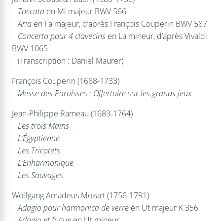
Toccata
en Mi majeur BWV 566
Aria
en Fa majeur, d’après François Couperin BWV 587
Concerto pour 4 clavecins
en La mineur, d’après Vivaldi
BWV 1065
(Transcription : Daniel Maurer)
François Couperin (1668-1733)
Messe des Paroisses : Offertoire sur les grands jeux
Jean-Philippe Rameau (1683-1764)
Les trois Mains
L’Égyptienne
Les Tricotets
L’Enharmonique
Les Sauvages
Wolfgang Amadeus Mozart (1756-1791)
Adagio pour harmonica de verre
en Ut majeur K 356
Adagio et fugue
en Ut mineur