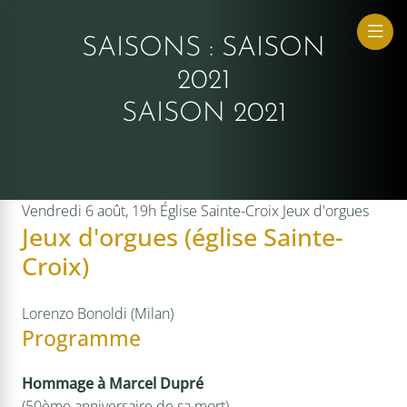
SAISONS :
SAISON
2021
ue Sacrée
SAISON 2021
Vendredi 6 août, 19h
Église Sainte-Croix
Jeux d'orgues
Jeux d'orgues (église Sainte-
Croix)
Lorenzo Bonoldi (Milan)
Programme
Hommage à Marcel Dupré
(50ème anniversaire de sa mort)